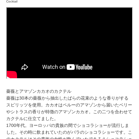
Cocktail
薔薇とアマゾンカカオのカクテル
薔薇は30本の薔薇から抽出したばらの花束のような香りがする
スピリッツを使用。カカオはペルーのアマゾンから届いたベリー
やシトラスの香りが特徴のアマゾンカカオ。この二つを合わせて
カクテルに仕立てました。
1700年代。ヨーロッパの貴族の間でショコラショーが流行しま
した。その時に飲まれていたのがバラのショコラショーです。こ
のカクテルはその貴族の女性が飲んでいたであろうショコラショ