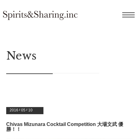
News
2016
/
05
/
10
Chivas Mizunara Cocktail Competition 大場文武 優
勝！！