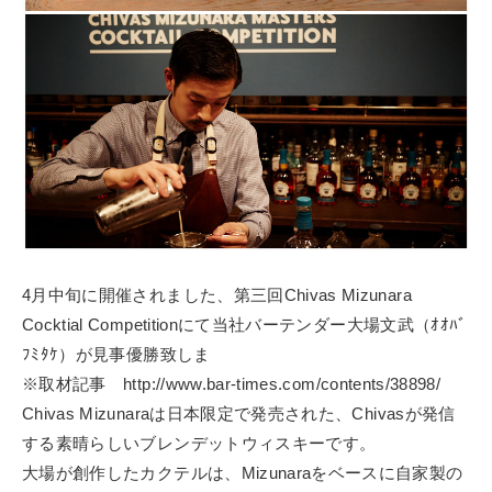
4月中旬に開催されました、第三回Chivas Mizunara
Cocktial Competitionにて当社バーテンダー大場文武（ｵｵﾊﾞ
ﾌﾐﾀｹ）が見事優勝致しま
※取材記事 http://www.bar-times.com/contents/38898/
Chivas Mizunaraは日本限定で発売された、Chivasが発信
する素晴らしいブレンデットウィスキーです。
大場が創作したカクテルは、Mizunaraをベースに自家製の