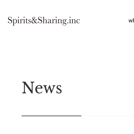
w
News