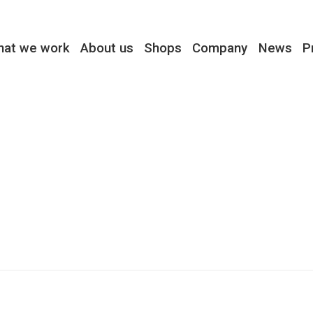
hat we work
About us
Shops
Company
News
P