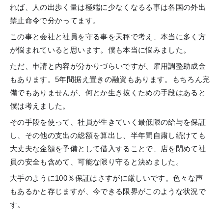
れば、人の出歩く量は極端に少なくなるる事は各国の外出
禁止命令で分かってます。
この事と会社と社員を守る事を天秤で考え、本当に多く方
が悩まれていると思います。僕も本当に悩みました。
ただ、申請と内容が分かりづらいですが、雇用調整助成金
もあります。5年間据え置きの融資もあります。もちろん完
備でもありませんが、何とか生き抜くための手段はあると
僕は考えました。
その手段を使って、社員が生きていく最低限の給与を保証
し、その他の支出の総額を算出し、半年間自粛し続けても
大丈夫な金額を予備として借入することで、店を閉めて社
員の安全も含めて、可能な限り守ると決めました。
大手のように100％保証はさすがに厳しいです。色々な声
もあるかと存じますが、今できる限界がこのような状況で
す。