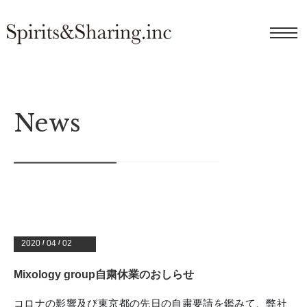
News
2020
/
04
/
02
Mixology group自粛休業のおしらせ
コロナの影響及び東京都の先日の自粛要請を鑑みて、弊社