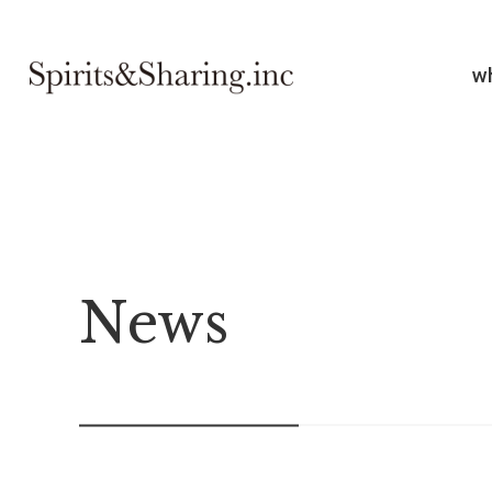
w
News