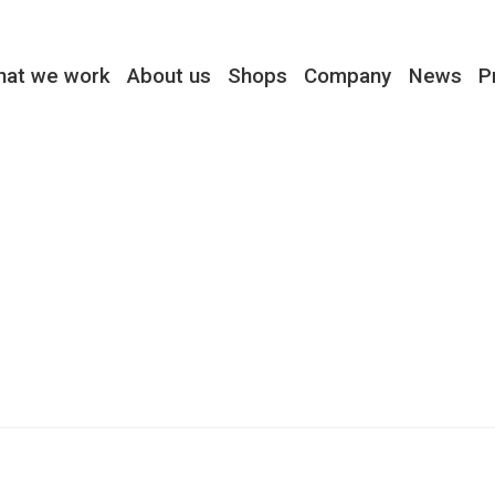
hat we work
About us
Shops
Company
News
P