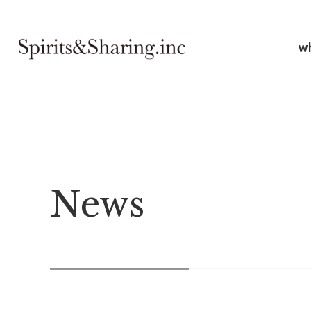
w
News