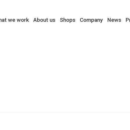
hat we work
About us
Shops
Company
News
P