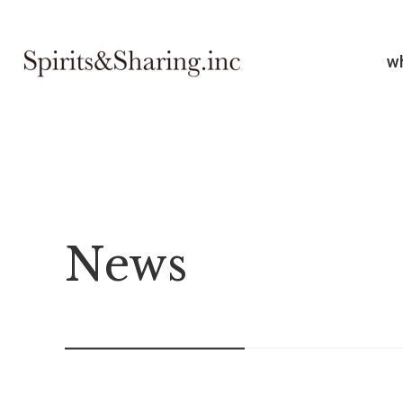
w
News