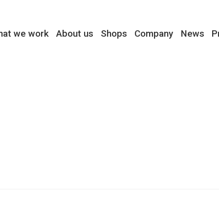
hat we work
About us
Shops
Company
News
P