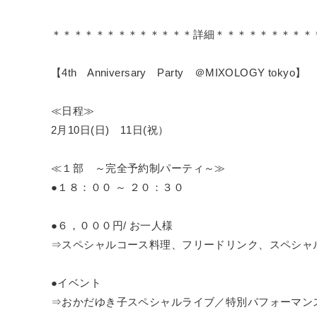
＊＊＊＊＊＊＊＊＊＊＊＊＊詳細＊＊＊＊＊＊＊＊＊
【4th Anniversary Party ＠MIXOLOGY tokyo】
≪日程≫
2月10日(日) 11日(祝）
≪１部 ～完全予約制パーティ～≫
●１８：００ ～ ２０：３０
●６，０００円/ お一人様
⇒スペシャルコース料理、フリードリンク、スペシャ
●イベント
⇒おかだゆき子スペシャルライブ／特別パフォーマン