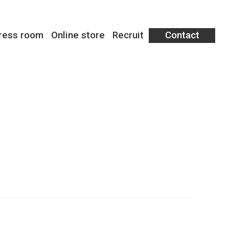
ress room
Online store
Recruit
Contact