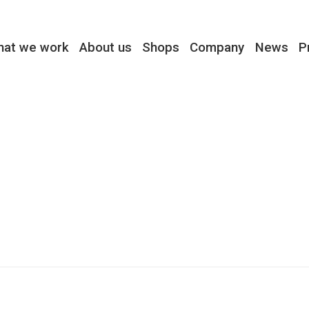
hat we work
About us
Shops
Company
News
P