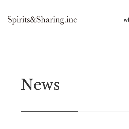
w
News