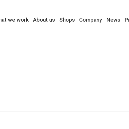
hat we work
About us
Shops
Company
News
P