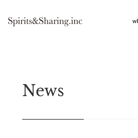
w
News