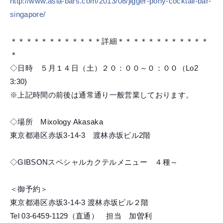
http://www.asia-bars.com/
2013/08/
jigger-pony-cocktail-bar-
si
ngapore/
＊＊＊＊＊＊＊＊＊＊＊＊詳細＊＊＊＊＊＊＊＊＊＊＊＊
＊
◇日時 ５月１４日（土）２０：００～０：００（Lo2
3:30)
※上記時間の前後は通常通り一般営業しております。
◇場所 Mixology Akasaka
東京都港区赤坂3-14-3 渡林赤坂ビル2階
◇GIBSONスペシャルカクテルメニュー ４種～
＜御予約＞
東京都港区赤坂3-14-3 渡林赤坂ビル２階
Tel 03-6459-1129（直通） 担当 加曽利