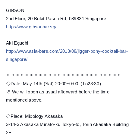
GIBSON
2nd Floor, 20 Bukit Pasoh Rd, 089834 Singapore
http://www.gibsonbar.sg/
Aki Eguchi
http://www.asia-bars.com/
2013/08/
jigger-pony-cocktail-bar-
si
ngapore/
＊＊＊＊＊＊＊＊＊＊＊＊＊＊＊＊＊＊＊＊＊＊＊＊＊
◇Date: May 14th (Sat) 20:00~0:00（Lo23:30）
※ We will open as usual afterward before the time
mentioned above.
◇Place: Mixology Akasaka
3-14-3 Akasaka Minato-ku Tokyo-to, Torin Akasaka Building
2F