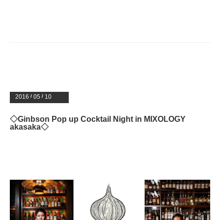
2016
/
05
/
10
◇Ginbson Pop up Cocktail Night in MIXOLOGY
akasaka◇