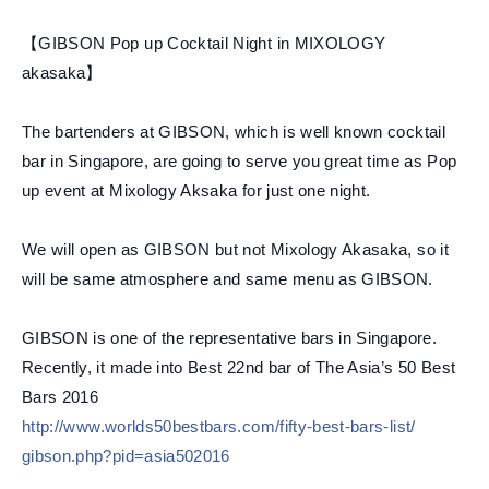
【GIBSON Pop up Cocktail Night in MIXOLOGY
akasaka】
The bartenders at GIBSON, which is well known cocktail
bar in Singapore, are going to serve you great time as Pop
up event at Mixology Aksaka for just one night.
We will open as GIBSON but not Mixology Akasaka, so it
will be same atmosphere and same menu as GIBSON.
GIBSON is one of the representative bars in Singapore.
Recently, it made into Best 22nd bar of The Asia’s 50 Best
Bars 2016
http://
www.worlds50bestbars.com/
fifty-best-bars-list/
gibson.php?pid=asia502016