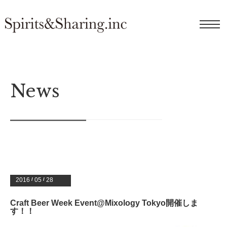
News
2016
/
05
/
28
Craft Beer Week Event@Mixology Tokyo開催しま
す！！