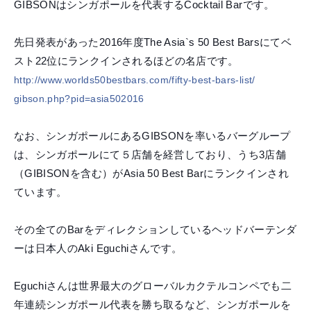
GIBSONはシンガポールを代表するCocktail
Barです。
先日発表があった2016年度The Asia`s 50 Best Barsにてベ
スト22位にランクインされるほどの名店
です。
http://
www.worlds50bestbars.com/
fifty-best-bars-list/
gibson.php?pid=asia502016
なお、シンガポールにあるGIBSONを率いるバーグル
ープ
は、シンガポールにて５店舗を経営しており、うち3
店舗
（GIBISONを含む）がAsia 50 Best Barにランクインされ
ています。
その全てのBarをディレクションしているヘッドバーテ
ンダ
ーは日本人のAki Eguchiさんです。
Eguchiさんは世界最大のグローバルカクテルコンペ
でも二
年連続シンガポール代表を勝ち取るなど、シンガポ
ールを