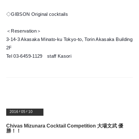
◇GIBSON Original cocktails
＜Reservation＞
3-14-3 Akasaka Minato-ku Tokyo-to, Torin Akasaka Building
2F
Tel 03-6459-1129 staff Kasori
2016
/
05
/
10
Chivas Mizunara Cocktail Competition 大場文武 優
勝！！