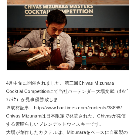
4月中旬に開催されました、第三回Chivas Mizunara
Cocktial Competitionにて当社バーテンダー大場文武（ｵｵﾊﾞ
ﾌﾐﾀｹ）が見事優勝致しま
※取材記事 http://www.bar-times.com/contents/38898/
Chivas Mizunaraは日本限定で発売された、Chivasが発信
する素晴らしいブレンデットウィスキーです。
大場が創作したカクテルは、Mizunaraをベースに自家製の